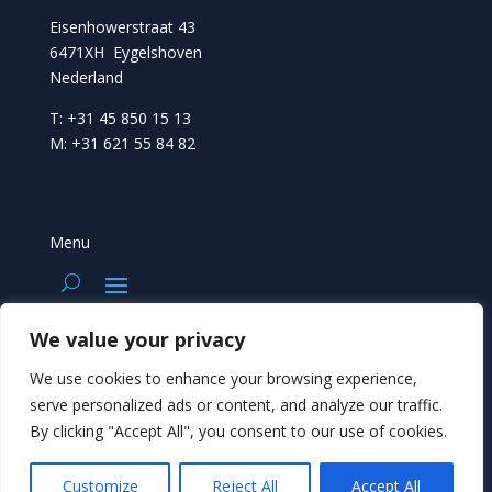
Eisenhowerstraat 43
6471XH Eygelshoven
Nederland
T: +31 45 850 15 13
M: +31 621 55 84 82
Menu
We value your privacy
LINKS
We use cookies to enhance your browsing experience,
Anselbode
serve personalized ads or content, and analyze our traffic.
Fysiotherapie Eygelshoven
By clicking "Accept All", you consent to our use of cookies.
Customize
Reject All
Accept All
[widget id="rss-2"]