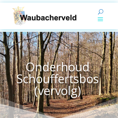
Onderhoud
Schouffertsbos
(vervolg)