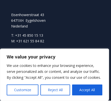
Eisenhowerstraat 43
6471XH Eygelshoven
Nederland
We value your privacy
T: +31 45 850 15 13
We use cookies to enhance your browsing experience,
M: +31 621 55 84 82
serve personalized ads or content, and analyze our traffic.
By clicking "Accept All", you consent to our use of cookies.
MENU
Customize
Reject All
Accept All