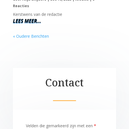
Kerstwens 2025
door
Anja Snijders
|
dec 16, 2025
|
Nieuws
|
0
Reacties
Kerstwens van de redactie
LEES MEER...
« Oudere Berichten
Contact