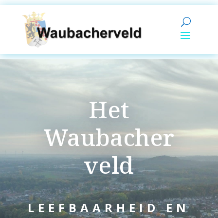
Het
Waubacher
veld
LEEFBAARHEID EN