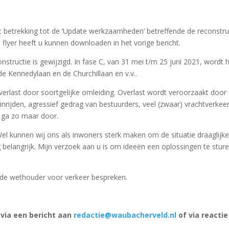
 betrekking tot de ‘Update werkzaamheden’ betreffende de reconstru
lyer heeft u kunnen downloaden in het vorige bericht.
nstructie is gewijzigd. In fase C, van 31 mei t/m 25 juni 2021, wordt 
de Kennedylaan en de Churchillaan en v.v..
rlast door soortgelijke omleiding. Overlast wordt veroorzaakt door
nrijden, agressief gedrag van bestuurders, veel (zwaar) vrachtverkeer
n ga zo maar door.
el kunnen wij ons als inwoners sterk maken om de situatie draaglijke
 belangrijk. Mijn verzoek aan u is om ideeën een oplossingen te stur
 de wethouder voor verkeer bespreken.
 via een bericht aan
redactie@waubacherveld.nl
of via reactie