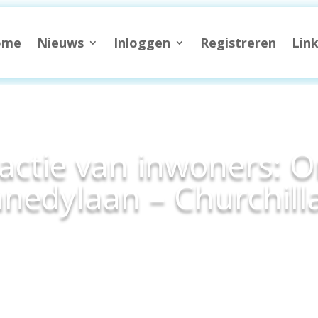
ome
Nieuws
Inloggen
Registreren
Lin
actie van inwoners: 
nedylaan – Churchill