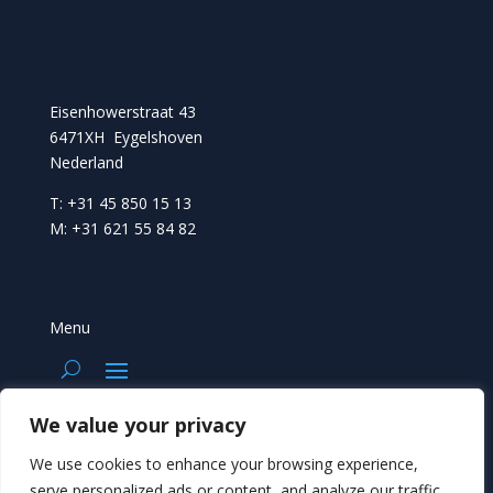
Eisenhowerstraat 43
6471XH Eygelshoven
Nederland
T: +31 45 850 15 13
M: +31 621 55 84 82
Menu
We value your privacy
LINKS
We use cookies to enhance your browsing experience,
Anselbode
serve personalized ads or content, and analyze our traffic.